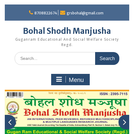
Skip
to
8708822674
grsbohal@gmail.com
content
Bohal Shodh Manjusha
Guganram Educational And Social Welfare Society
Regd.
Search
for:
Menu